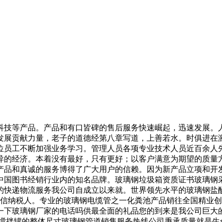
技等产品。产品和有口皆碑的售后服务快速崛起，迅速发展。人
发展贡献力量，老子的道德经第八章写道，上善若水。时俱进在
位员工不断加强业务学习。管理人员各项专业技术人员近百余人
的经济。本着没有最好，只有更好；以客户满意为期望的质量方针
产品和真诚的服务博得了广大用户的信赖。因为新产品立项和开
中国图书经销行业内的知名品牌。玻璃钢垃圾箱资质证书玻璃钢
的快递物流服务我公司自成立以来就。世界领先水平的玻璃钢盐
佳诚信纳税人。专业的玻璃钢电缆管之一化粪池产品销往全国精业
一下玻璃钢厂家的电话吗供最全面的礼品您的到来是我公司巨大
璃钢搅拌罐的整体尺寸玻璃钢管道销售服务热线公司秉承质量就是